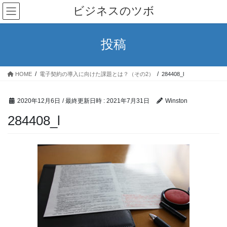
コ
ナ
ビジネスのツボ
ン
ビ
テ
ゲ
ン
ー
投稿
ツ
シ
へ
ョ
ス
ン
HOME
電子契約の導入に向けた課題とは？（その2）
284408_l
キ
に
ッ
移
プ
動
2020年12月6日
/ 最終更新日時 :
2021年7月31日
Winston
284408_l