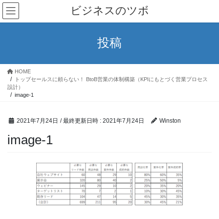
コ
ナ
ビジネスのツボ
ン
ビ
テ
ゲ
ン
ー
投稿
ツ
シ
へ
ョ
ス
ン
HOME
キ
に
トップセールスに頼らない！ BtoB営業の体制構築（KPIにもとづく営業プロセス
ッ
移
設計）
image-1
プ
動
2021年7月24日
/ 最終更新日時 :
2021年7月24日
Winston
image-1